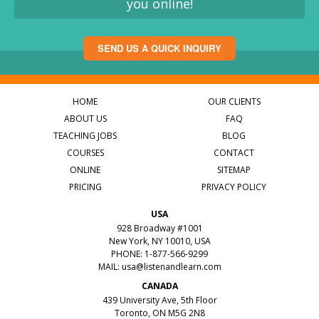
you online!
SEND US A QUICK INQUIRY
HOME
OUR CLIENTS
ABOUT US
FAQ
TEACHING JOBS
BLOG
COURSES
CONTACT
ONLINE
SITEMAP
PRICING
PRIVACY POLICY
USA
928 Broadway #1001
New York, NY 10010, USA
PHONE: 1-877-566-9299
MAIL:
usa@listenandlearn.com
CANADA
439 University Ave, 5th Floor
Toronto, ON M5G 2N8