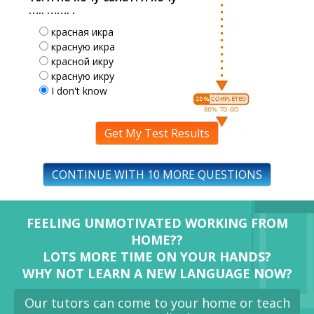
….. ……. .
красная икра
красную икра
красной икру
красную икру
I don't know
Get My Test Results
CONTINUE WITH 10 MORE QUESTIONS
FEELING UNMOTIVATED WORKING FROM
HOME??
LOTS MORE TIME ON YOUR HANDS?
WHY NOT LEARN A NEW LANGUAGE NOW?
Our tutors can come to your home or teach